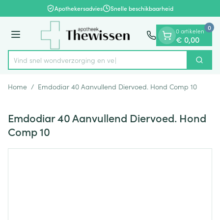
Dia 1 van 1
Ga naar de inhoud
Apothekersadvies
Snelle beschikbaarheid
0
0 artikelen
Menu
€ 0,00
Vind snel wondverzorgi
Zoek
Product, merk, categorie...
Home
/
Emdodiar 40 Aanvullend Diervoed. Hond Comp 10
Emdodiar 40 Aanvullend Diervoed. Hond
Comp 10