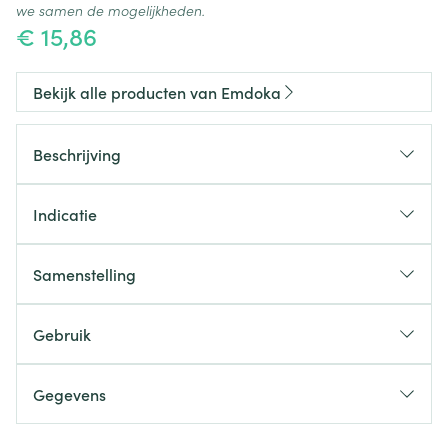
we samen de mogelijkheden.
€ 15,86
Bekijk alle producten van Emdoka
Beschrijving
Indicatie
Darmflora honden.
Samenstelling
Elke tablet bevat
Gebruik
Natriumchloride
Gegevens
Magnesiumstearaat
CNK
4393708