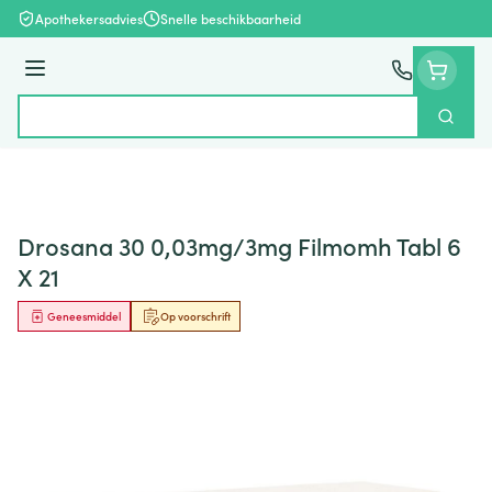
Ga naar de inhoud
Apothekersadvies
Snelle beschikbaarheid
Menu
Zoek
Product, merk, categorie...
Drosana 30 0,03mg/3mg Filmomh Tabl 6
X 21
Geneesmiddel
Op voorschrift