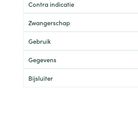
Contra indicatie
ging
Supplementen
Insectenwe
Mondmaskers
middelen
Zwangerschap
ssen
 -
Gebruik
id
d
Gegevens
Bijsluiter
Zelfbruiner
Scheren