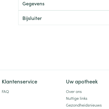
Gegevens
ging
Supplementen
Insectenwe
Mondmaskers
middelen
Bijsluiter
ssen
 -
id
d
Zelfbruiner
Scheren
Klantenservice
Uw apotheek
FAQ
Over ons
Nuttige links
Gezondheidsnieuws