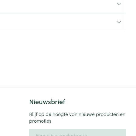
rende
Parfums en
geurproducten
CBD
Nieuwsbrief
Blijf op de hoogte van nieuwe producten en
promoties
E-mail adres