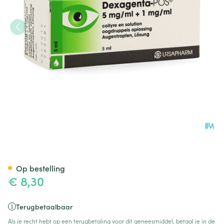
Dexagenta Pos Collyre 5 Ml
Op bestelling
€ 8,30
Terugbetaalbaar
Als je recht hebt op een terugbetaling voor dit geneesmiddel, betaal je in de