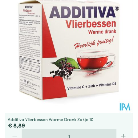
Diepte
55 mm
Hoeveelheid
40
Verpakking
Behoud
Kamertemperatuur (15°C - 25°C)
Additiva Vlierbessen Warme Drank Zakje 10
€ 8,89
Aantal