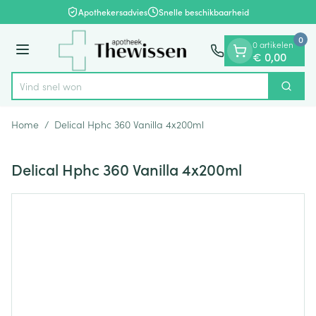
Dia 1 van 1
Ga naar de inhoud
Apothekersadvies
Snelle beschikbaarheid
0
0 artikelen
Menu
€ 0,00
Vind
Zoek
Product, merk, categorie...
Home
/
Delical Hphc 360 Vanilla 4x200ml
Delical Hphc 360 Vanilla 4x200ml