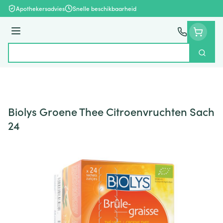
Ga naar de inhoud
Apothekersadvies
Snelle beschikbaarheid
Menu
Zoek
Product, merk, categorie...
Biolys Groene Thee Citroenvruchten Sach
24