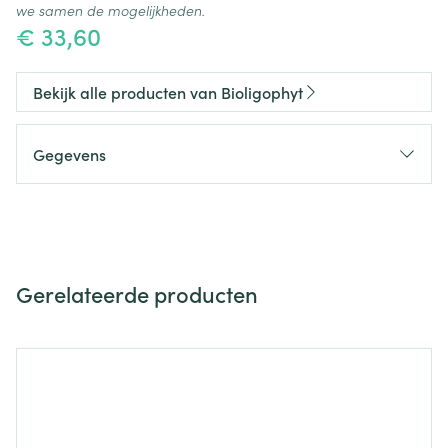
we samen de mogelijkheden.
€ 33,60
Bekijk alle producten van Bioligophyt
Gegevens
CNK
3076049
Organisaties
Nature Element
Gerelateerde producten
Merken
Bioligophyt
Navigeren door de elementen van de carrousel is mogelijk m
Druk om carrousel over te slaan
Breedte
50 mm
Lengte
126 mm