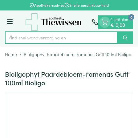
Dia 1 van 1
Ga naar de inhoud
Apothekersadvies
Snelle beschikbaarheid
0
0 artikelen
Menu
€ 0,00
Vind snel wondverzorg
Zoek
Product, merk, categorie...
Home
/
Bioligophyt Paardebloem-ramenas Gutt 100ml Bioligo
Bioligophyt Paardebloem-ramenas Gutt
100ml Bioligo