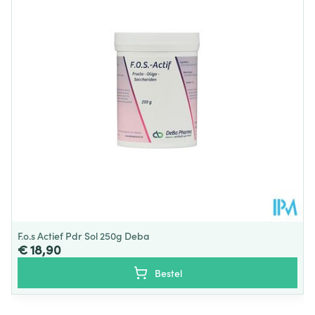
Diepte
48 mm
Behoud
Kamertemperatuur (15°C - 25°C)
F.o.s Actief Pdr Sol 250g Deba
€ 18,90
Bestel