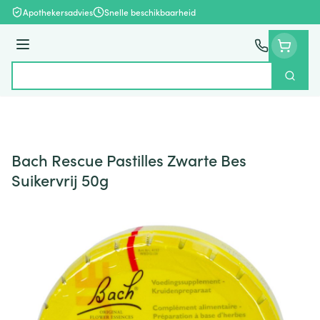
Ga naar de inhoud
Apothekersadvies
Snelle beschikbaarheid
Menu
Zoek
Product, merk, categorie...
Bach Rescue Pastilles Zwarte Bes
Suikervrij 50g