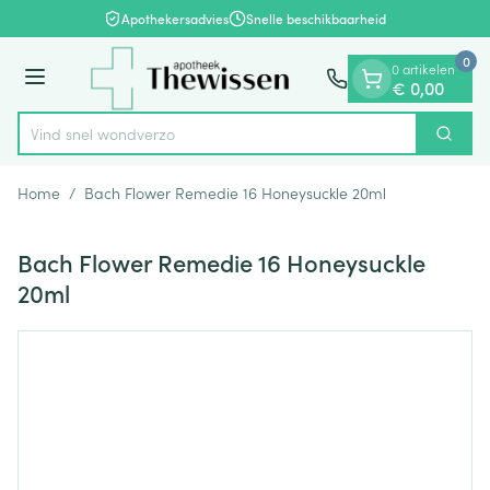
Dia 1 van 1
Ga naar de inhoud
Apothekersadvies
Snelle beschikbaarheid
0
0 artikelen
Menu
€ 0,00
Vind snel wo
Zoek
Product, merk, categorie...
Home
/
Bach Flower Remedie 16 Honeysuckle 20ml
Bach Flower Remedie 16 Honeysuckle
20ml