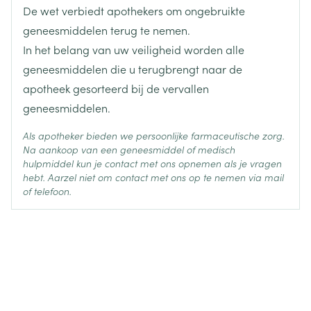
De wet verbiedt apothekers om ongebruikte
Actieve
amlodipine besilaat
Ingrediënten
geneesmiddelen terug te nemen.
In het belang van uw veiligheid worden alle
Behoud
Kamertemperatuur (15°C - 25°C)
geneesmiddelen die u terugbrengt naar de
apotheek gesorteerd bij de vervallen
geneesmiddelen.
Als apotheker bieden we persoonlijke farmaceutische zorg.
Na aankoop van een geneesmiddel of medisch
hulpmiddel kun je contact met ons opnemen als je vragen
hebt. Aarzel niet om contact met ons op te nemen via mail
of telefoon.