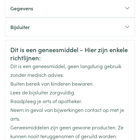
als u een zeer lage bloeddruk (hypotensie) hebt.
Startdosis: 5 mg, 1 x /dag
Gegevens
als u een vernauwing van de aortaklep
Onderhoudsdosis: max. 10 mg, 1 x /dag
(aortastenose) of cardiogene shock (een
CNK
2399657
aandoening waarbij
Bijsluiter
Startdosis: 2,5 mg, 1 x /dag
Onderhoudsdosis: max. 5 mg, 1 x /dag
Organisaties
Nederlands
Sandoz
Duits
Frans
als u hartfalen vertoont na een hartinfarct.
Veiligheidsinformatie
Dit is een geneesmiddel - Hier zijn enkele
De tabletten met een glas water innemen, tijdens of
Merken
Sandoz
richtlijnen:
buiten een maaltijd
Dit is een geneesmiddel, geen langdurig gebruik
Breedte
57 mm
zonder medisch advies.
Buiten bereik van kinderen bewaren.
Lengte
100 mm
Lees de bijsluiter zorgvuldig.
Raadpleeg je arts of apotheker.
Diepte
45 mm
Neem in geval van bijwerkingen contact op met je
arts.
Hoeveelheid
100
Geneesmiddelen zijn geen gewone producten. Ze
Verpakking
kunnen nooit teruggenomen of geruild worden.