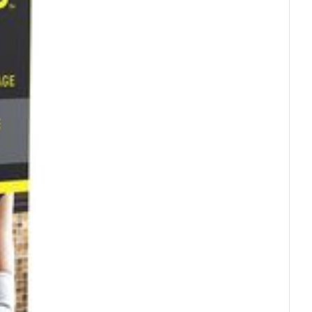
rende
Parfums en
geurproducten
CBD