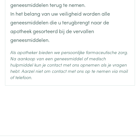
Actieve
geneesmiddelen terug te nemen.
aciclovir
Ingrediënten
In het belang van uw veiligheid worden alle
geneesmiddelen die u terugbrengt naar de
Behoud
Kamertemperatuur (15°C - 25°C)
apotheek gesorteerd bij de vervallen
geneesmiddelen.
Als apotheker bieden we persoonlijke farmaceutische zorg.
Na aankoop van een geneesmiddel of medisch
hulpmiddel kun je contact met ons opnemen als je vragen
hebt. Aarzel niet om contact met ons op te nemen via mail
of telefoon.