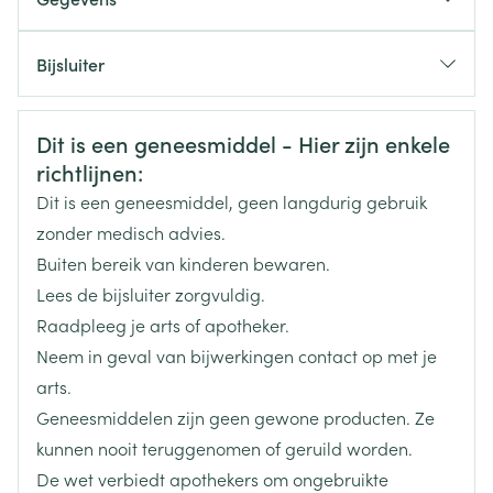
1 tablet vijfmaal daags om de 4 uur, waarbij de
CNK
0458133
nachtdosis komt te vervallen, gedurende 7 dagen
Bijsluiter
De therapie zo snel mogelijk beginnen
Nederlands
SA Glaxosmithkline
Nederlands
Duits
Cytomegalovirus infectie: 1 tablet, 4 x /dag,
Organisaties
Pharmaceuticals (GSK)
Veiligheidsinformatie
gedurende 6 maanden
Dit is een geneesmiddel - Hier zijn enkele
Duits
Frans
Frans
richtlijnen:
Merken
Gsk
Varicella en herpes zoste
Dit is een geneesmiddel, geen langdurig gebruik
> 6 jaar: 1 tablet, 4 x /dag
zonder medisch advies.
Breedte
63 mm
Buiten bereik van kinderen bewaren.
Met vloeistof innemen
Lees de bijsluiter zorgvuldig.
Lengte
134 mm
Raadpleeg je arts of apotheker.
Neem in geval van bijwerkingen contact op met je
Diepte
58 mm
arts.
Geneesmiddelen zijn geen gewone producten. Ze
Hoeveelheid
35
kunnen nooit teruggenomen of geruild worden.
Verpakking
De wet verbiedt apothekers om ongebruikte